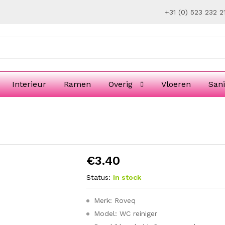
+31 (0) 523 232 2
Interieur
Ramen
Overig
Vloeren
Sani
€
3.40
Status:
In stock
Merk: Roveq
Model: WC reiniger