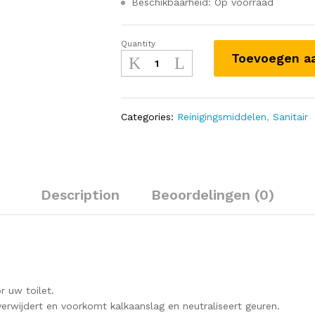
Beschikbaarheid: Op voorraad
Quantity
WC
Toevoegen a
reiniger
quantity
Categories:
Reinigingsmiddelen
,
Sanitair
Description
Beoordelingen (0)
r uw toilet.
verwijdert en voorkomt kalkaanslag en neutraliseert geuren.