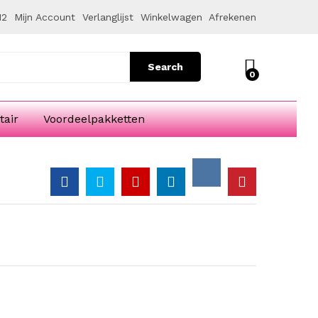
€
3.40
Add to Cart
12
Mijn Account
Verlanglijst
Winkelwagen
Afrekenen
Search
0
tair
Voordeelpakketten