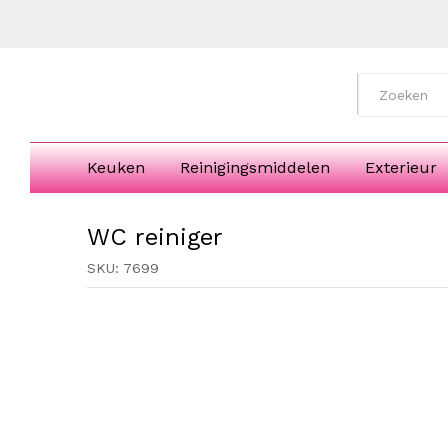
WC reiniger
Description
Beoordelingen (0)
All
Keuken
Reinigingsmiddelen
Exterieur
WC reiniger
SKU:
7699